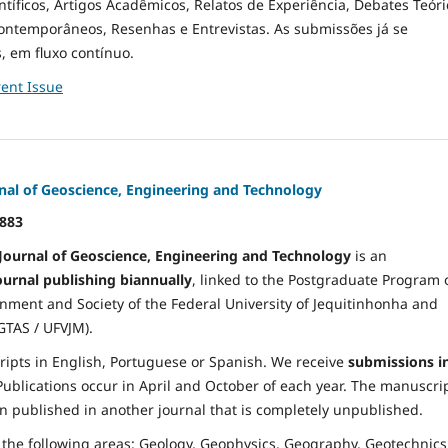
entíficos, Artigos Acadêmicos, Relatos de Experiência, Debates Teóri
ontemporâneos, Resenhas e Entrevistas. As submissões já se
, em fluxo contínuo.
ent Issue
rnal of Geoscience, Engineering and Technology
883
 Journal of Geoscience, Engineering and Technology
is an
journal publishing biannually
, linked to the Postgraduate Program 
nment and Society of the Federal University of Jequitinhonha and
GTAS / UFVJM).
ipts in English, Portuguese or Spanish. We receive
submissions i
 Publications occur in April and October of each year. The manuscri
 published in another journal that is completely unpublished.
 the following areas: Geology, Geophysics, Geography, Geotechnics