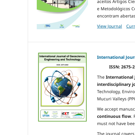
aceitos Artigos Ci
e Metodológicos C
encontram abertas
View Journal
Curr
International Jou
ISSN: 2675-2
The
International
interdisciplinary 
Technology, Enviro
Mucuri Valleys (PP
We accept manuscr
continuous flow
.
must not have been
The journal covers