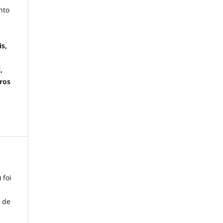
nto
is,
,
tros
 foi
o de