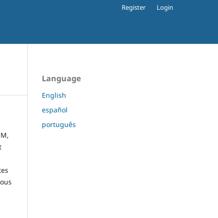
Register
Login
Language
English
español
português
JM,
t
tes
ious