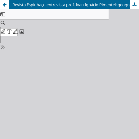
Revista Espinhaço entrevista prof. Ivan Ignácio Pimentel: geografias invisíveis nos estudos sobre gênero e raça na cidade