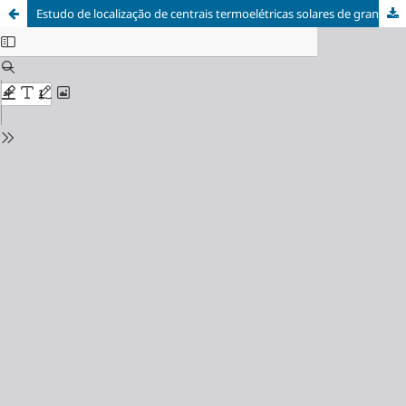
Estudo de localização de centrais termoelétricas solares de grande porte no estado de Minas Gerais