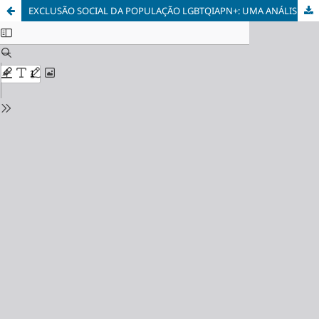
EXCLUSÃO SOCIAL DA POPULAÇÃO LGBTQIAPN+: UMA ANÁLISE DOS CONCEITOS DE POVO E ANTIPOVO NA RETÓRICA POPULISTA