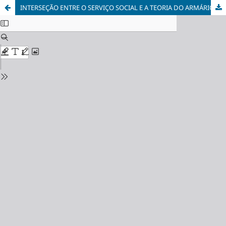
INTERSEÇÃO ENTRE O SERVIÇO SOCIAL E A TEORIA DO ARMÁRIO SOBRE VIVÊNCIAS DE SEXUALIDADE DIVERSA