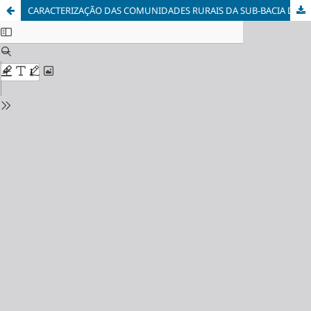
CARACTERIZAÇÃO DAS COMUNIDADES RURAIS DA SUB-BACIA DO RIO CALHAUZINHO EM ARAÇUAÍ, NO MÉDIO JEQUITINHONHA