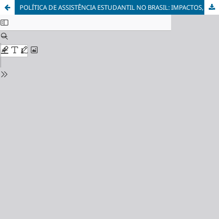
POLÍTICA DE ASSISTÊNCIA ESTUDANTIL NO BRASIL: IMPACTOS, DESAFIOS E PERSPECTIVAS PARA O BEM-ESTAR DOS ESTUDANTES UNIVERSITÁRIOS