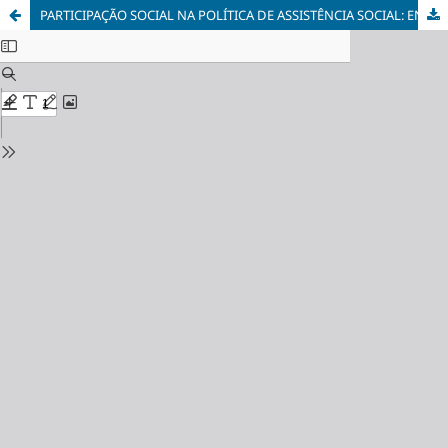
PARTICIPAÇÃO SOCIAL NA POLÍTICA DE ASSISTÊNCIA SOCIAL: ENTRE O DIREITO FORMAL E A PERCEPÇÃO DOS USUÁRIOS DO CRAS