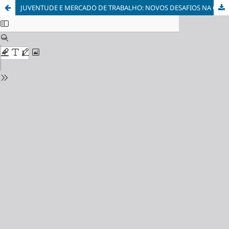
JUVENTUDE E MERCADO DE TRABALHO: NOVOS DESAFIOS NA CENA CONTEMPORÂNEA