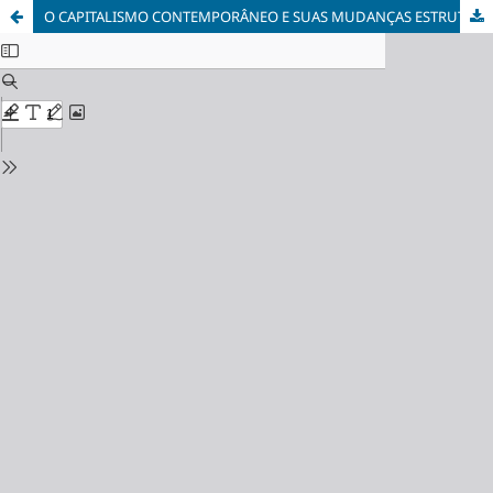
O CAPITALISMO CONTEMPORÂNEO E SUAS MUDANÇAS ESTRUTURAIS: DA PRODUÇÃO EM MASSA À FLEXIBILIDADE