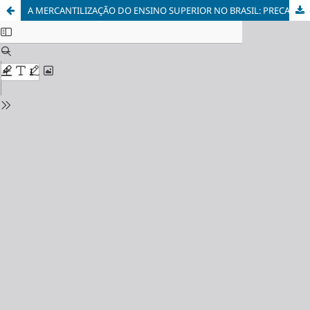
A MERCANTILIZAÇÃO DO ENSINO SUPERIOR NO BRASIL: PRECARIZAÇÃO DO TRABALHO DOCENTE E DESCENTRALIZAÇÃO DA ASSISTÊNCIA ESTUDANTIL