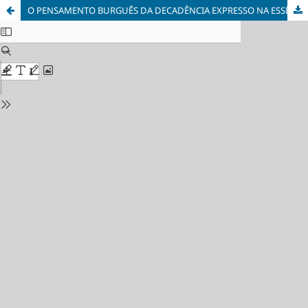
O PENSAMENTO BURGUÊS DA DECADÊNCIA EXPRESSO NA ESSÊNCIA DA REALIDADE SOCIAL: OS EMBATES DO IRRACIONALISMO NA LUTA DE CLASSES EM RELAÇÕES SOCIAIS HISTORICAMENTE DADAS PELO SUBDESENVOLVIMENTO ESTRUTURAL