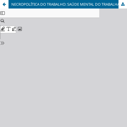
NECROPOLÍTICA DO TRABALHO: SAÚDE MENTAL DO TRABALHADOR QUE DEVE MORRER E DO CHEFE QUE DEVE VIVER NO CAPITALISMO RACIAL