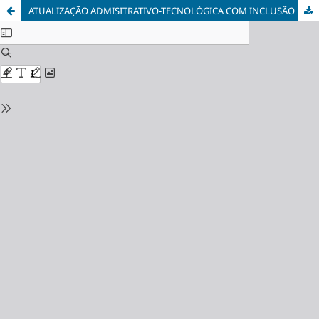
ATUALIZAÇÃO ADMISITRATIVO-TECNOLÓGICA COM INCLUSÃO DA TECNOLOGIA DA INFORMAÇÃO NO SETOR DE SERVIÇO SOCIAL DO HOSPITAL MUNICIPAL PÚBLICO DA SERRA (HPMS)