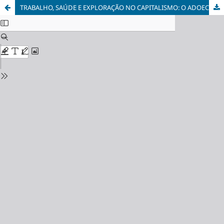
TRABALHO, SAÚDE E EXPLORAÇÃO NO CAPITALISMO: O ADOECIMENTO DA CLASSE TRABALHADORA E O PAPEL DO SERVIÇO SOCIAL