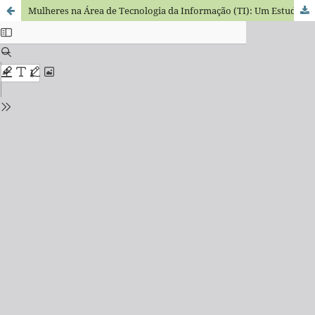
Mulheres na Área de Tecnologia da Informação (TI): Um Estudo Sobre Segregação e Assédio