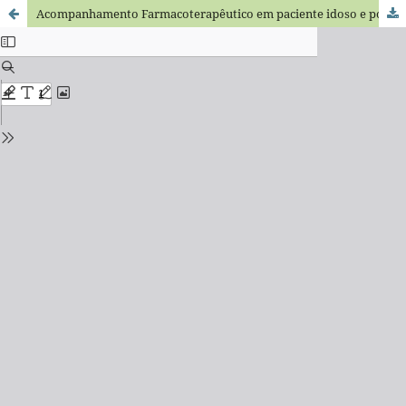
Acompanhamento Farmacoterapêutico em paciente idoso e polifarmácia: um relato de caso