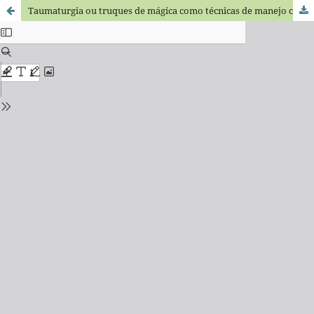
Taumaturgia ou truques de mágica como técnicas de manejo comportamental na Odontopediatria: Uma revisão narrativa