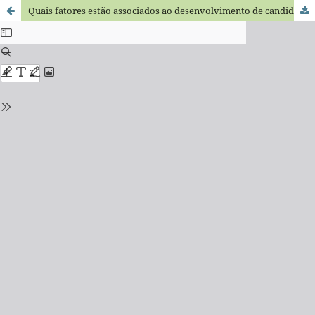
Quais fatores estão associados ao desenvolvimento de candidíase bucal em recém-nascidos? Uma revisão narrativa