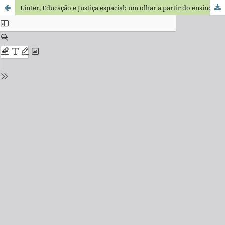
Linter, Educação e Justiça espacial: um olhar a partir do ensino de matemática nas aldeias Pataxó no Extremo Sul da Bahia