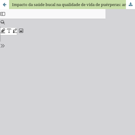
Impacto da saúde bucal na qualidade de vida de puérperas: análise de fatores associados à saúde e bem-estar no Hospital Nossa Senhora da Saúde em Diamantina-MG