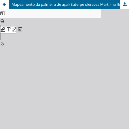
Mapeamento da palmeira de açaí (Euterpe oleracea Mart.) na floresta Amazônica utilizando imagem de satélite de alta resolução espacial