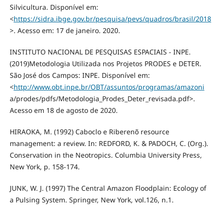
Silvicultura. Disponível em:
<
https://sidra.ibge.gov.br/pesquisa/pevs/quadros/brasil/2018
>. Acesso em: 17 de janeiro. 2020.
INSTITUTO NACIONAL DE PESQUISAS ESPACIAIS - INPE.
(2019)Metodologia Utilizada nos Projetos PRODES e DETER.
São José dos Campos: INPE. Disponível em:
<
http://www.obt.inpe.br/OBT/assuntos/programas/amazoni
a/prodes/pdfs/Metodologia_Prodes_Deter_revisada.pdf>.
Acesso em 18 de agosto de 2020.
HIRAOKA, M. (1992) Caboclo e Riberenõ resource
management: a review. In: REDFORD, K. & PADOCH, C. (Org.).
Conservation in the Neotropics. Columbia University Press,
New York, p. 158-174.
JUNK, W. J. (1997) The Central Amazon Floodplain: Ecology of
a Pulsing System. Springer, New York, vol.126, n.1.