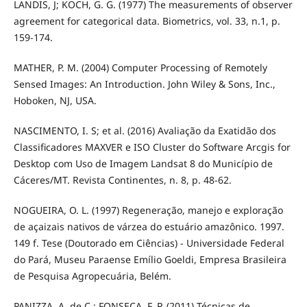
LANDIS, J; KOCH, G. G. (1977) The measurements of observer
agreement for categorical data. Biometrics, vol. 33, n.1, p.
159-174.
MATHER, P. M. (2004) Computer Processing of Remotely
Sensed Images: An Introduction. John Wiley & Sons, Inc.,
Hoboken, NJ, USA.
NASCIMENTO, I. S; et al. (2016) Avaliação da Exatidão dos
Classificadores MAXVER e ISO Cluster do Software Arcgis for
Desktop com Uso de Imagem Landsat 8 do Município de
Cáceres/MT. Revista Continentes, n. 8, p. 48-62.
NOGUEIRA, O. L. (1997) Regeneração, manejo e exploração
de açaizais nativos de várzea do estuário amazônico. 1997.
149 f. Tese (Doutorado em Ciências) - Universidade Federal
do Pará, Museu Paraense Emílio Goeldi, Empresa Brasileira
de Pesquisa Agropecuária, Belém.
PANIZZA, A. de C.; FONSECA, F. P. (2011) Técnicas de