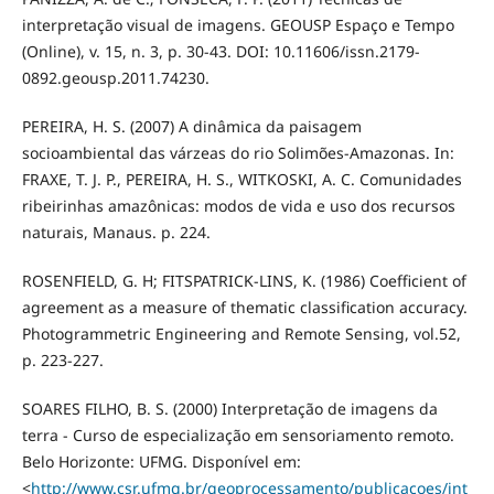
interpretação visual de imagens. GEOUSP Espaço e Tempo
(Online), v. 15, n. 3, p. 30-43. DOI: 10.11606/issn.2179-
0892.geousp.2011.74230.
PEREIRA, H. S. (2007) A dinâmica da paisagem
socioambiental das várzeas do rio Solimões-Amazonas. In:
FRAXE, T. J. P., PEREIRA, H. S., WITKOSKI, A. C. Comunidades
ribeirinhas amazônicas: modos de vida e uso dos recursos
naturais, Manaus. p. 224.
ROSENFIELD, G. H; FITSPATRICK-LINS, K. (1986) Coefficient of
agreement as a measure of thematic classification accuracy.
Photogrammetric Engineering and Remote Sensing, vol.52,
p. 223-227.
SOARES FILHO, B. S. (2000) Interpretação de imagens da
terra - Curso de especialização em sensoriamento remoto.
Belo Horizonte: UFMG. Disponível em:
<
http://www.csr.ufmg.br/geoprocessamento/publicacoes/int