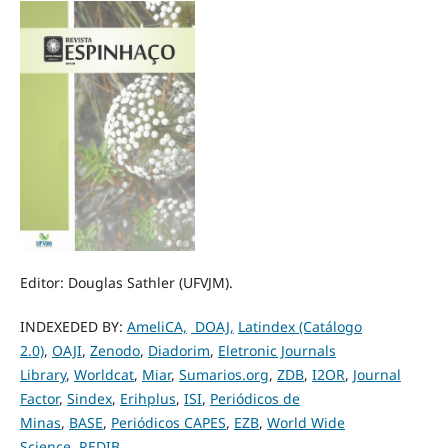
Editor: Douglas Sathler (UFVJM).
INDEXEDED BY:
AmeliCA,
DOAJ,
Latindex (Catálogo
2.0)
,
OAJI
,
Zenodo
,
Diadorim
,
Eletronic Journals
Library
,
Worldcat
,
Miar
,
Sumarios.org
,
ZDB
,
I2OR
,
Journal
Factor
,
Sindex
,
Erihplus
,
ISI
,
Periódicos de
Minas
,
BASE
,
Periódicos CAPES
,
EZB
,
World Wide
Science
,
REDIB
.