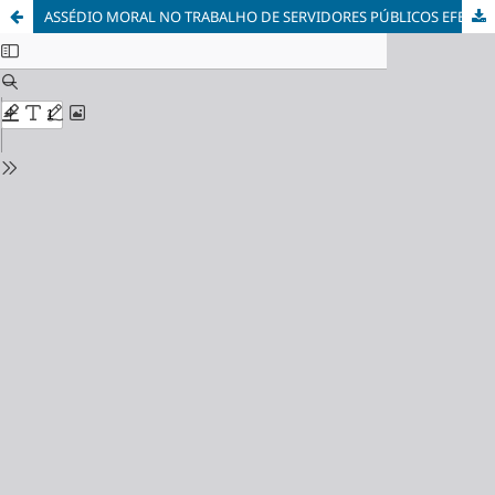
ASSÉDIO MORAL NO TRABALHO DE SERVIDORES PÚBLICOS EFETIVOS DAS INSTITUIÇÕES DE ENSINO SUPERIOR