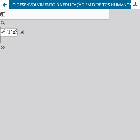
O DESENVOLVIMENTO DA EDUCAÇÃO EM DIREITOS HUMANOS NOS MOVIMENTOS SOCIAIS EM UMA REVISÃO NARRATIVA