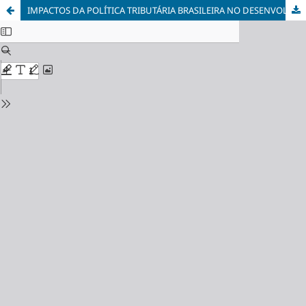
IMPACTOS DA POLÍTICA TRIBUTÁRIA BRASILEIRA NO DESENVOLVIMENTO ECONÔMICO E NAS DISPARIDADES SOCIAIS DO BRASIL