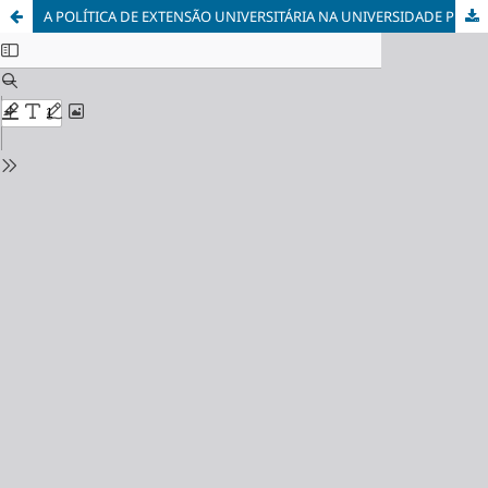
A POLÍTICA DE EXTENSÃO UNIVERSITÁRIA NA UNIVERSIDADE PÚBLICA BRASILEIRA: AVANÇOS E DESAFIOS PARA A EDUCAÇÃO