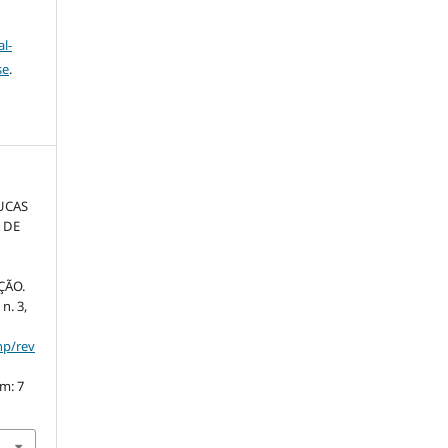
l-
se
.
LUCAS
 DE
:
ÇÃO.
, n. 3,
hp/rev
em: 7