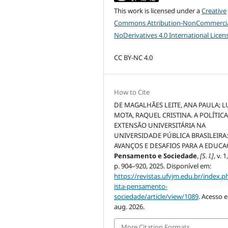
This work is licensed under a
Creative
Commons Attribution-NonCommercia
NoDerivatives 4.0 International Licen
CC BY-NC 4.0
How to Cite
DE MAGALHÃES LEITE, ANA PAULA; 
MOTA, RAQUEL CRISTINA. A POLÍTICA
EXTENSÃO UNIVERSITÁRIA NA
UNIVERSIDADE PÚBLICA BRASILEIRA
AVANÇOS E DESAFIOS PARA A EDUCA
Pensamento e Sociedade
,
[S. l.]
, v. 1
p. 904–920, 2025. Disponível em:
https://revistas.ufvjm.edu.br/index.p
ista-pensamento-
sociedade/article/view/1089
. Acesso 
aug. 2026.
More Citation Formats