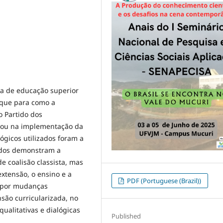
ica de educação superior
aque para como a
 Partido dos
icou na implementação da
ógicos utilizados foram a
tados demonstram a
e coalisão classista, mas
extensão, o ensino e a
PDF (Portuguese (Brazil))
u por mudanças
nsão curricularizada, no
ualitativas e dialógicas
Published