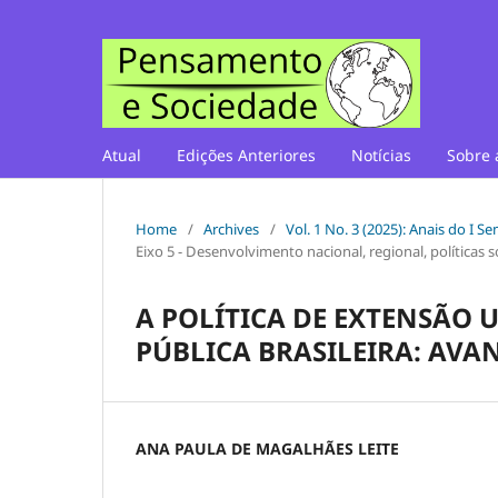
Atual
Edições Anteriores
Notícias
Sobre 
Home
/
Archives
/
Vol. 1 No. 3 (2025): Anais do I 
Eixo 5 - Desenvolvimento nacional, regional, políticas 
A POLÍTICA DE EXTENSÃO 
PÚBLICA BRASILEIRA: AVA
ANA PAULA DE MAGALHÃES LEITE