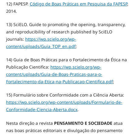
12) FAPESP.
Código de Boas Práticas em Pesquisa da FAPESP
,
2014.
13) SciELO. Guide to promoting the opening, transparency,
and reproducibility of research published by SciELO
journals:
https://wp.scielo.org/wp-
content/uploads/Guia_TOP_en.pdf
;
14) Guia de Boas Práticas para o Fortalecimento da Ética na
Publicação Cientifica:
https://wp.scielo.org/wp-
content/uploads/Guia-de-Boas-Praticas-para-o-
Fortalecimento-da-Etica-na-Publicacao-Cientifica.pdf
;
15) Formulário sobre Conformidade com a Ciência Aberta:
https://wp.scielo.org/wp-content/uploads/Formulario-de-
Conformidade-Ciencia-Aberta.docx
.
Nesta direção a revista
PENSAMENTO E SOCIEDADE
atua
nas boas práticas editoriais e divulgação do pensamento