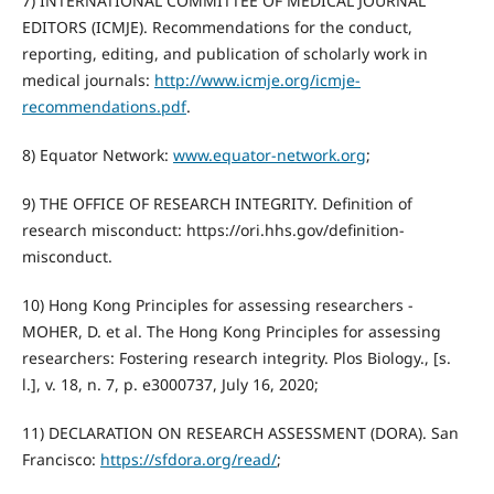
7) INTERNATIONAL COMMITTEE OF MEDICAL JOURNAL
EDITORS (ICMJE). Recommendations for the conduct,
reporting, editing, and publication of scholarly work in
medical journals:
http://www.icmje.org/icmje-
recommendations.pdf
.
8) Equator Network:
www.equator-network.org
;
9) THE OFFICE OF RESEARCH INTEGRITY. Definition of
research misconduct: https://ori.hhs.gov/definition-
misconduct.
10) Hong Kong Principles for assessing researchers -
MOHER, D. et al. The Hong Kong Principles for assessing
researchers: Fostering research integrity. Plos Biology., [s.
l.], v. 18, n. 7, p. e3000737, July 16, 2020;
11) DECLARATION ON RESEARCH ASSESSMENT (DORA). San
Francisco:
https://sfdora.org/read/
;