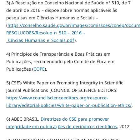
3) A Resolução do Conselho Nacional de Saúde n° 510, de 7
de abril de 2016 – dispõe sobre normas aplicáveis às
pesquisas em Ciências Humanas e Sociais –
(
https://conselho.saude.gov.br/images/comissoes/conep/doc
RESOLUCOES/Resoluo_n_510_-_2016_-
_Cincias_Humanas_e_Sociais.pdf
).
4) Princípios de Transparência e Boas Práticas em
Publicações, recomendado pelo Comitê de Ética em
Publicações (
COPE
).
5) CSE’s White Paper on Promoting Integrity in Scientific
Journal Publications [COUNCIL OF SCIENCE EDITORS:
https://www.councilscienceeditors.org/resource-
library/editorial-policies/white-paper-on-publication-ethics/
.
6) ABEC BRASIL.
Diretrizes do CSE para promover
integridade em publicações de periódicos científicos
, 2012.