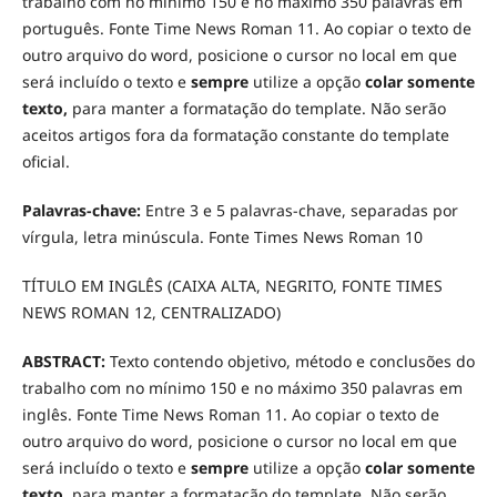
trabalho com no mínimo 150 e no máximo 350 palavras em
português. Fonte Time News Roman 11. Ao copiar o texto de
outro arquivo do word, posicione o cursor no local em que
será incluído o texto e
sempre
utilize a opção
colar somente
texto,
para manter a formatação do template. Não serão
aceitos artigos fora da formatação constante do template
oficial.
Palavras-chave:
Entre 3 e 5 palavras-chave, separadas por
vírgula, letra minúscula. Fonte Times News Roman 10
TÍTULO EM INGLÊS (CAIXA ALTA, NEGRITO, FONTE TIMES
NEWS ROMAN 12, CENTRALIZADO)
ABSTRACT:
Texto contendo objetivo, método e conclusões do
trabalho com no mínimo 150 e no máximo 350 palavras em
inglês. Fonte Time News Roman 11. Ao copiar o texto de
outro arquivo do word, posicione o cursor no local em que
será incluído o texto e
sempre
utilize a opção
colar somente
texto,
para manter a formatação do template. Não serão