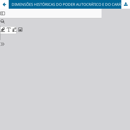
DIMENSÕES HISTÓRICAS DO PODER AUTOCRÁTICO E DO CARÁTER VULGAR DA DEMOCRACIA NO BRASIL: APORTES PARA A ANÁLISE DAS RELAÇÕES DE FORÇA