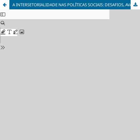
A INTERSETORIALIDADE NAS POLÍTICAS SOCIAIS: DESAFIOS, AVANÇOS E PERSPECTIVAS