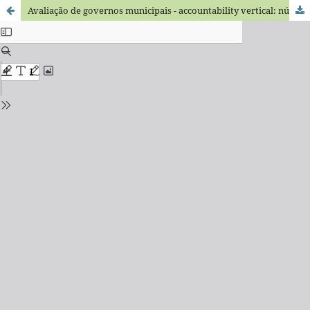
Avaliação de governos municipais - accountability vertical: número de prefeitos eleitos por partido e região.