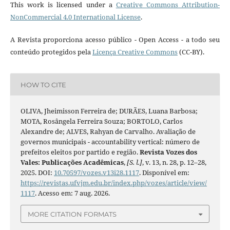
This work is licensed under a
Creative Commons Attribution-
NonCommercial 4.0 International License
.
A Revista proporciona acesso público - Open Access - a todo seu
conteúdo protegidos pela
Licença Creative Commons
(CC-BY).
HOW TO CITE
OLIVA, Jheimisson Ferreira de; DURÃES, Luana Barbosa;
MOTA, Rosângela Ferreira Souza; BORTOLO, Carlos
Alexandre de; ALVES, Rahyan de Carvalho. Avaliação de
governos municipais - accountability vertical: número de
prefeitos eleitos por partido e região.
Revista Vozes dos
Vales: Publicações Acadêmicas
,
[S. l.]
, v. 13, n. 28, p. 12–28,
2025. DOI:
10.70597/vozes.v13i28.1117
. Disponível em:
https://revistas.ufvjm.edu.br/index.php/vozes/article/view/
1117
. Acesso em: 7 aug. 2026.
MORE CITATION FORMATS