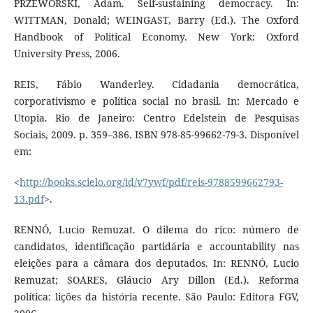
PRZEWORSKI, Adam. Self-sustaining democracy. In:
WITTMAN, Donald; WEINGAST, Barry (Ed.). The Oxford
Handbook of Political Economy. New York: Oxford
University Press, 2006.
REIS, Fábio Wanderley. Cidadania democrática,
corporativismo e política social no brasil. In: Mercado e
Utopia. Rio de Janeiro: Centro Edelstein de Pesquisas
Sociais, 2009. p. 359–386. ISBN 978-85-99662-79-3. Disponível
em:
<
http://books.scielo.org/id/v7ywf/pdf/reis-9788599662793-
13.pdf
>.
RENNÓ, Lucio Remuzat. O dilema do rico: número de
candidatos, identificação partidária e accountability nas
eleições para a câmara dos deputados. In: RENNÓ, Lucio
Remuzat; SOARES, Gláucio Ary Dillon (Ed.). Reforma
política: lições da história recente. São Paulo: Editora FGV,