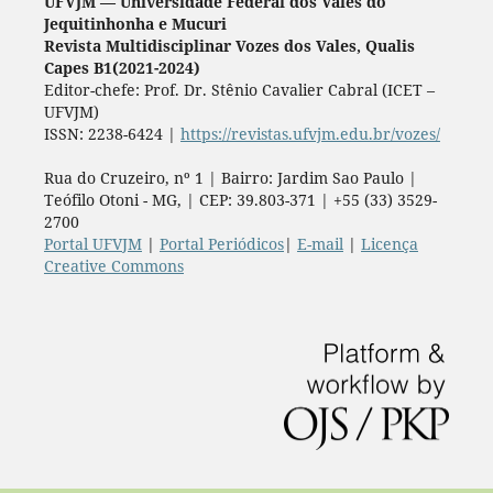
UFVJM — Universidade Federal dos Vales do
Jequitinhonha e Mucuri
Revista Multidisciplinar Vozes dos Vales, Qualis
Capes B1(2021-2024)
Editor-chefe: Prof. Dr. Stênio Cavalier Cabral (ICET –
UFVJM)
ISSN: 2238-6424 |
https://revistas.ufvjm.edu.br/vozes/
Rua do Cruzeiro, nº 1 | Bairro: Jardim Sao Paulo |
Teófilo Otoni - MG, | CEP: 39.803-371 | +55 (33) 3529-
2700
Portal UFVJM
|
Portal Periódicos
|
E-mail
|
Licença
Creative Commons