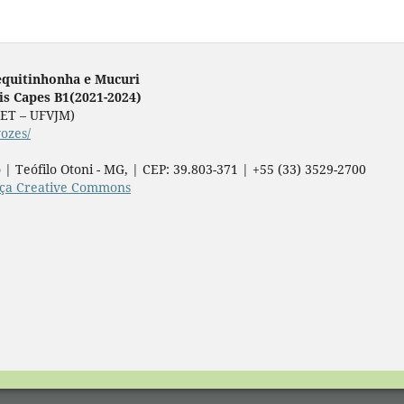
equitinhonha e Mucuri
lis Capes B1(2021-2024)
ICET – UFVJM)
vozes/
 | Teófilo Otoni - MG, | CEP: 39.803-371 | +55 (33) 3529-2700
nça Creative Commons