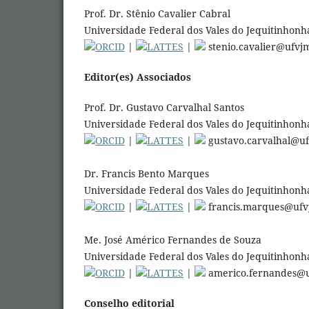
Prof. Dr. Stênio Cavalier Cabral
Universidade Federal dos Vales do Jequitinhonha
ORCID
|
LATTES
|
stenio.cavalier@ufvj
Editor(es) Associados
Prof. Dr. Gustavo Carvalhal Santos
Universidade Federal dos Vales do Jequitinhonha
ORCID
|
LATTES
|
gustavo.carvalhal@uf
Dr. Francis Bento Marques
Universidade Federal dos Vales do Jequitinhonha
ORCID
|
LATTES
|
francis.marques@ufv
Me. José Américo Fernandes de Souza
Universidade Federal dos Vales do Jequitinhonha
ORCID
|
LATTES
|
americo.fernandes@u
Conselho editorial