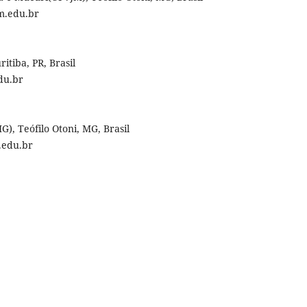
m.edu.br
itiba, PR, Brasil
du.br
), Teófilo Otoni, MG, Brasil
.edu.br