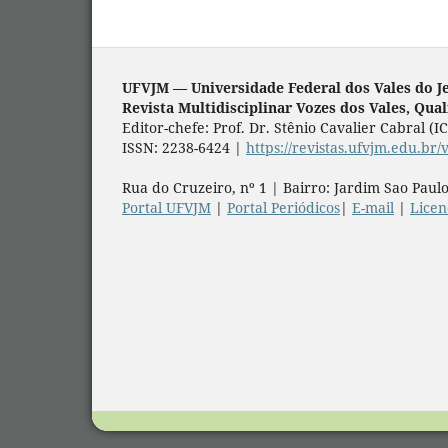
UFVJM — Universidade Federal dos Vales do J
Revista Multidisciplinar Vozes dos Vales, Qua
Editor-chefe: Prof. Dr. Stênio Cavalier Cabral (
ISSN: 2238-6424 |
https://revistas.ufvjm.edu.br/
Rua do Cruzeiro, nº 1 | Bairro: Jardim Sao Paulo
Portal UFVJM
|
Portal Periódicos
|
E-mail
|
Lice