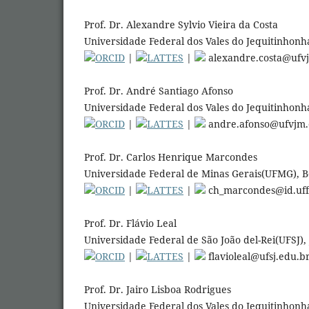
Prof. Dr. Alexandre Sylvio Vieira da Costa
Universidade Federal dos Vales do Jequitinhonha
ORCID
|
LATTES
|
alexandre.costa@ufv
Prof. Dr. André Santiago Afonso
Universidade Federal dos Vales do Jequitinhonha
ORCID
|
LATTES
|
andre.afonso@ufvjm.
Prof. Dr. Carlos Henrique Marcondes
Universidade Federal de Minas Gerais(UFMG), Be
ORCID
|
LATTES
|
ch_marcondes@id.uff
Prof. Dr. Flávio Leal
Universidade Federal de São João del-Rei(UFSJ), 
ORCID
|
LATTES
|
flavioleal@ufsj.edu.b
Prof. Dr. Jairo Lisboa Rodrigues
Universidade Federal dos Vales do Jequitinhonha