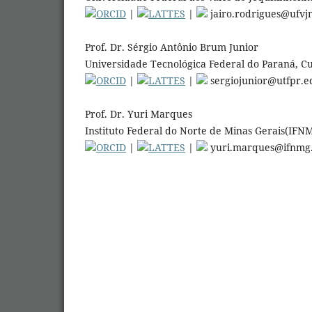
ORCID
|
LATTES
|
jairo.rodrigues@ufvj
Prof. Dr. Sérgio Antônio Brum Junior
Universidade Tecnológica Federal do Paraná, Cur
ORCID
|
LATTES
|
sergiojunior@utfpr.e
Prof. Dr. Yuri Marques
Instituto Federal do Norte de Minas Gerais(IFNMG
ORCID
|
LATTES
|
yuri.marques@ifnmg