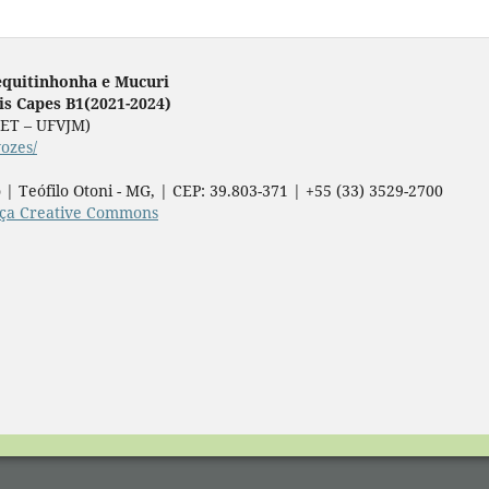
equitinhonha e Mucuri
lis Capes B1(2021-2024)
ICET – UFVJM)
vozes/
 | Teófilo Otoni - MG, | CEP: 39.803-371 | +55 (33) 3529-2700
nça Creative Commons