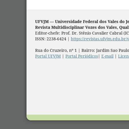
UFVJM — Universidade Federal dos Vales do J
Revista Multidisciplinar Vozes dos Vales, Qua
Editor-chefe: Prof. Dr. Stênio Cavalier Cabral (
ISSN: 2238-6424 |
https://revistas.ufvjm.edu.br/
Rua do Cruzeiro, nº 1 | Bairro: Jardim Sao Paulo
Portal UFVJM
|
Portal Periódicos
|
E-mail
|
Lice