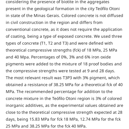
considering the presence of biotite in the aggregates
present in the geological formation in the city Teófilo Otoni
in state of the Minas Gerais. Colored concrete is not diffused
in civil construction in the region and differs from
conventional concrete, as it does not require the application
of coating, being a type of exposed concrete. We used three
types of concrete (T1, T2 and T3) and were defined with
theoretical compressive strengths (fck) of 18 MPa, 25 MPa
and 40 Mpa. Percentages of 0%, 3% and 6% iron oxide
pigments were added to the mixture of 18 proof bodies and
the compressive strengths were tested at 9 and 28 days.
The most relevant result was T3P3 with 3% pigment, which
obtained a resistance of 38.25 MPa for a theoretical fck of 40
MPa. The recommended percentage for addition to the
concrete mixture in the Teófilo Otoni region is 3% of colored
inorganic additives, as the experimental values obtained are
close to the theoretical compressive strength expected at 28
days, being 15.83 MPa for fck 18 MPa, 12.74 MPa for the fck
25 MPa and 38.25 MPa for the fck 40 MPa.