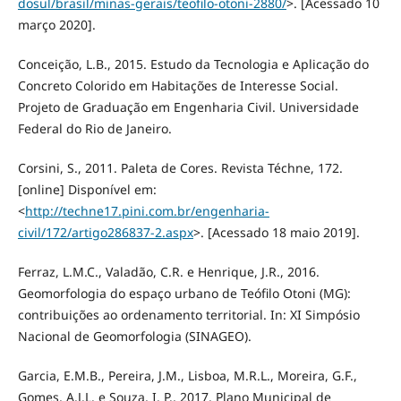
dosul/brasil/minas-gerais/teofilo-otoni-2880/
>. [Acessado 10
março 2020].
Conceição, L.B., 2015. Estudo da Tecnologia e Aplicação do
Concreto Colorido em Habitações de Interesse Social.
Projeto de Graduação em Engenharia Civil. Universidade
Federal do Rio de Janeiro.
Corsini, S., 2011. Paleta de Cores. Revista Téchne, 172.
[online] Disponível em:
<
http://techne17.pini.com.br/engenharia-
civil/172/artigo286837-2.aspx
>. [Acessado 18 maio 2019].
Ferraz, L.M.C., Valadão, C.R. e Henrique, J.R., 2016.
Geomorfologia do espaço urbano de Teófilo Otoni (MG):
contribuições ao ordenamento territorial. In: XI Simpósio
Nacional de Geomorfologia (SINAGEO).
Garcia, E.M.B., Pereira, J.M., Lisboa, M.R.L., Moreira, G.F.,
Gomes, A.J.L. e Souza, I. P., 2017. Plano Municipal de