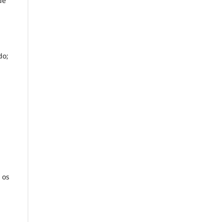
de
do;
 os