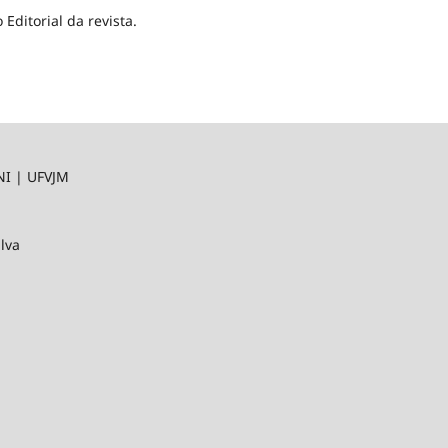
Editorial da revista.
NI | UFVJM
ilva