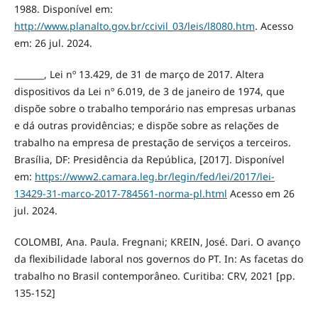
1988. Disponível em:
http://www.planalto.gov.br/ccivil_03/leis/l8080.htm
. Acesso
em: 26 jul. 2024.
_______, Lei nº 13.429, de 31 de março de 2017. Altera
dispositivos da Lei nº 6.019, de 3 de janeiro de 1974, que
dispõe sobre o trabalho temporário nas empresas urbanas
e dá outras providências; e dispõe sobre as relações de
trabalho na empresa de prestação de serviços a terceiros.
Brasília, DF: Presidência da República, [2017]. Disponível
em:
https://www2.camara.leg.br/legin/fed/lei/2017/lei-
13429-31-marco-2017-784561-norma-pl.html
Acesso em 26
jul. 2024.
COLOMBI, Ana. Paula. Fregnani; KREIN, José. Dari. O avanço
da flexibilidade laboral nos governos do PT. In: As facetas do
trabalho no Brasil contemporâneo. Curitiba: CRV, 2021 [pp.
135-152]