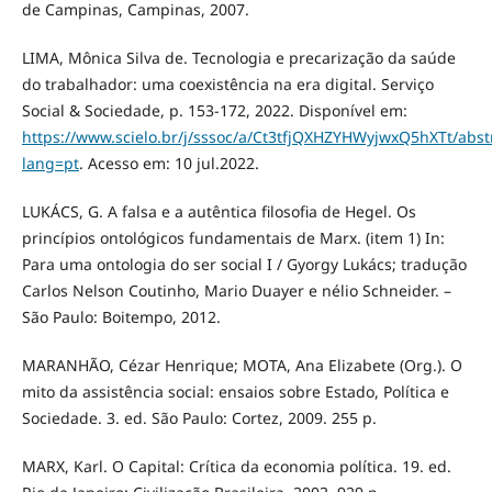
de Campinas, Campinas, 2007.
LIMA, Mônica Silva de. Tecnologia e precarização da saúde
do trabalhador: uma coexistência na era digital. Serviço
Social & Sociedade, p. 153-172, 2022. Disponível em:
https://www.scielo.br/j/sssoc/a/Ct3tfjQXHZYHWyjwxQ5hXTt/abstr
lang=pt
. Acesso em: 10 jul.2022.
LUKÁCS, G. A falsa e a autêntica filosofia de Hegel. Os
princípios ontológicos fundamentais de Marx. (item 1) In:
Para uma ontologia do ser social I / Gyorgy Lukács; tradução
Carlos Nelson Coutinho, Mario Duayer e nélio Schneider. –
São Paulo: Boitempo, 2012.
MARANHÃO, Cézar Henrique; MOTA, Ana Elizabete (Org.). O
mito da assistência social: ensaios sobre Estado, Política e
Sociedade. 3. ed. São Paulo: Cortez, 2009. 255 p.
MARX, Karl. O Capital: Crítica da economia política. 19. ed.