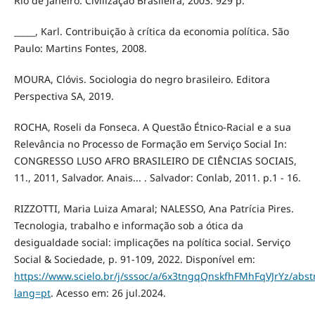
Rio de Janeiro: Civilização Brasileira, 2003. 929 p.
_____, Karl. Contribuição à crítica da economia política. São
Paulo: Martins Fontes, 2008.
MOURA, Clóvis. Sociologia do negro brasileiro. Editora
Perspectiva SA, 2019.
ROCHA, Roseli da Fonseca. A Questão Étnico-Racial e a sua
Relevância no Processo de Formação em Serviço Social In:
CONGRESSO LUSO AFRO BRASILEIRO DE CIÊNCIAS SOCIAIS,
11., 2011, Salvador. Anais... . Salvador: Conlab, 2011. p.1 - 16.
RIZZOTTI, Maria Luiza Amaral; NALESSO, Ana Patrícia Pires.
Tecnologia, trabalho e informação sob a ótica da
desigualdade social: implicações na política social. Serviço
Social & Sociedade, p. 91-109, 2022. Disponível em:
https://www.scielo.br/j/sssoc/a/6x3tngqQnskfhFMhFqVJrYz/abstr
lang=pt
. Acesso em: 26 jul.2024.