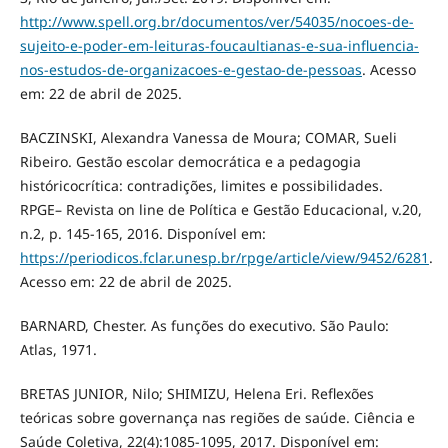
http://www.spell.org.br/documentos/ver/54035/nocoes-de-
sujeito-e-poder-em-leituras-foucaultianas-e-sua-influencia-
nos-estudos-de-organizacoes-e-gestao-de-pessoas
. Acesso
em: 22 de abril de 2025.
BACZINSKI, Alexandra Vanessa de Moura; COMAR, Sueli
Ribeiro. Gestão escolar democrática e a pedagogia
históricocrítica: contradições, limites e possibilidades.
RPGE– Revista on line de Política e Gestão Educacional, v.20,
n.2, p. 145-165, 2016. Disponível em:
https://periodicos.fclar.unesp.br/rpge/article/view/9452/6281
.
Acesso em: 22 de abril de 2025.
BARNARD, Chester. As funções do executivo. São Paulo:
Atlas, 1971.
BRETAS JUNIOR, Nilo; SHIMIZU, Helena Eri. Reﬂexões
teóricas sobre governança nas regiões de saúde. Ciência e
Saúde Coletiva, 22(4):1085-1095, 2017. Disponível em: