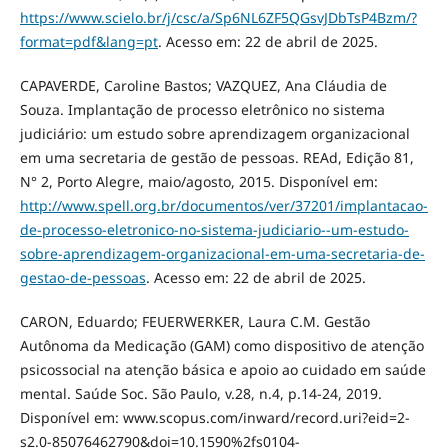
https://www.scielo.br/j/csc/a/Sp6NL6ZF5QGsvJDbTsP4Bzm/?
format=pdf&lang=pt
. Acesso em: 22 de abril de 2025.
CAPAVERDE, Caroline Bastos; VAZQUEZ, Ana Cláudia de
Souza. Implantação de processo eletrônico no sistema
judiciário: um estudo sobre aprendizagem organizacional
em uma secretaria de gestão de pessoas. REAd, Edição 81,
N° 2, Porto Alegre, maio/agosto, 2015. Disponível em:
http://www.spell.org.br/documentos/ver/37201/implantacao-
de-processo-eletronico-no-sistema-judiciario--um-estudo-
sobre-aprendizagem-organizacional-em-uma-secretaria-de-
gestao-de-pessoas
. Acesso em: 22 de abril de 2025.
CARON, Eduardo; FEUERWERKER, Laura C.M. Gestão
Autônoma da Medicação (GAM) como dispositivo de atenção
psicossocial na atenção básica e apoio ao cuidado em saúde
mental. Saúde Soc. São Paulo, v.28, n.4, p.14-24, 2019.
Disponível em: www.scopus.com/inward/record.uri?eid=2-
s2.0-85076462790&doi=10.1590%2fs0104-