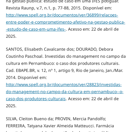
na gestão pública: estudo de caso em uma IFES potiguar.
Revista Raunp, v.7, n.1, p. 77-88, 2015. Disponível em:
http://www.spell.org.br/documentos/ver/36899/relacoes-
entre-poder-e-comprometimento-afetivo-na-gestao-publica-
-estudo-de-caso-em-uma-ifes-
. Acesso em: 22 de abril de
2025.
SANTOS, Elisabeth Cavalcante dos; DOURADO, Debora
Coutinho Paschoal. Investidas do management no campo da
cultura em Pernambuco: o caso dos produtores culturais.
Cad. EBAPE.BR, v. 12, nº 1, artigo 9, Rio de Janeiro, Jan./Mar.
2014. Disponível em:
http://www.spell.org.br/documentos/ver/28823/investidas-
do-management-no-campo-da-cultura-em-pernambuco--o-
caso-dos-produtores-culturais
. Acesso em: 22 de abril de
2025.
SILVA, Cleiton Bueno da; PROVIN, Mercia Pandolfo;
FERREIRA, Tatyana Xavier Almeida Matteucci. Farmácia