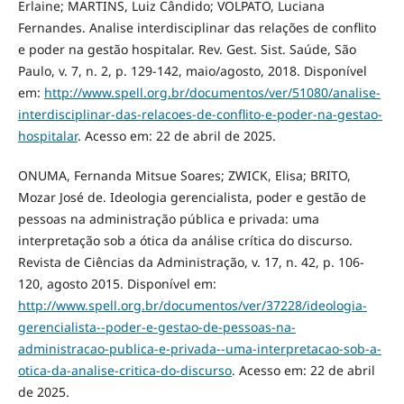
Erlaine; MARTINS, Luiz Cândido; VOLPATO, Luciana
Fernandes. Analise interdisciplinar das relações de conflito
e poder na gestão hospitalar. Rev. Gest. Sist. Saúde, São
Paulo, v. 7, n. 2, p. 129-142, maio/agosto, 2018. Disponível
em:
http://www.spell.org.br/documentos/ver/51080/analise-
interdisciplinar-das-relacoes-de-conflito-e-poder-na-gestao-
hospitalar
. Acesso em: 22 de abril de 2025.
ONUMA, Fernanda Mitsue Soares; ZWICK, Elisa; BRITO,
Mozar José de. Ideologia gerencialista, poder e gestão de
pessoas na administração pública e privada: uma
interpretação sob a ótica da análise crítica do discurso.
Revista de Ciências da Administração, v. 17, n. 42, p. 106-
120, agosto 2015. Disponível em:
http://www.spell.org.br/documentos/ver/37228/ideologia-
gerencialista--poder-e-gestao-de-pessoas-na-
administracao-publica-e-privada--uma-interpretacao-sob-a-
otica-da-analise-critica-do-discurso
. Acesso em: 22 de abril
de 2025.