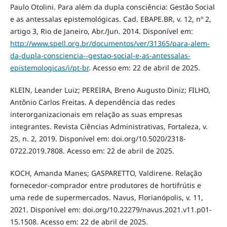
Paulo Otolini. Para além da dupla consciência: Gestão Social
e as antessalas epistemológicas. Cad. EBAPE.BR, v. 12, nº 2,
artigo 3, Rio de Janeiro, Abr./Jun. 2014. Disponível em:
http://www.spell.org.br/documentos/ver/31365/para-alem-
da-dupla-consciencia--gestao-social-e-as-antessalas-
epistemologicas/i/pt-br
. Acesso em: 22 de abril de 2025.
KLEIN, Leander Luiz; PEREIRA, Breno Augusto Diniz; FILHO,
Antônio Carlos Freitas. A dependência das redes
interorganizacionais em relação as suas empresas
integrantes. Revista Ciências Administrativas, Fortaleza, v.
25, n. 2, 2019. Disponível em: doi.org/10.5020/2318-
0722.2019.7808. Acesso em: 22 de abril de 2025.
KOCH, Amanda Manes; GASPARETTO, Valdirene. Relação
fornecedor-comprador entre produtores de hortifrútis e
uma rede de supermercados. Navus, Florianópolis, v. 11,
2021. Disponível em: doi.org/10.22279/navus.2021.v11.p01-
15.1508. Acesso em: 22 de abril de 2025.