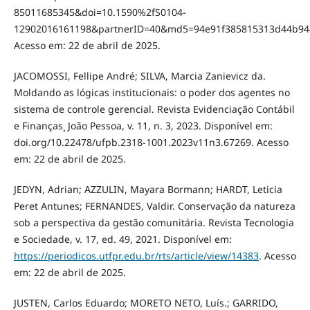
85011685345&doi=10.1590%2fS0104-
12902016161198&partnerID=40&md5=94e91f385815313d44b94
Acesso em: 22 de abril de 2025.
JACOMOSSI, Fellipe André; SILVA, Marcia Zanievicz da.
Moldando as lógicas institucionais: o poder dos agentes no
sistema de controle gerencial. Revista Evidenciação Contábil
e Finanças¸ João Pessoa, v. 11, n. 3, 2023. Disponível em:
doi.org/10.22478/ufpb.2318-1001.2023v11n3.67269. Acesso
em: 22 de abril de 2025.
JEDYN, Adrian; AZZULIN, Mayara Bormann; HARDT, Leticia
Peret Antunes; FERNANDES, Valdir. Conservação da natureza
sob a perspectiva da gestão comunitária. Revista Tecnologia
e Sociedade, v. 17, ed. 49, 2021. Disponível em:
https://periodicos.utfpr.edu.br/rts/article/view/14383
. Acesso
em: 22 de abril de 2025.
JUSTEN, Carlos Eduardo; MORETO NETO, Luís.; GARRIDO,