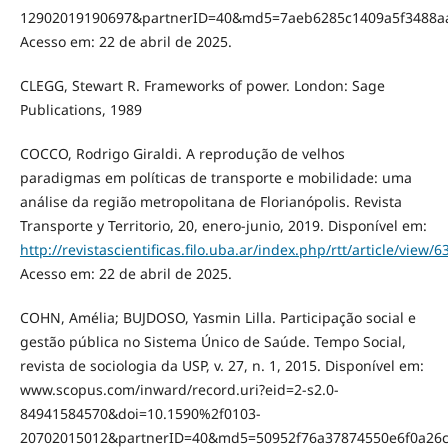
12902019190697&partnerID=40&md5=7aeb6285c1409a5f3488aa
Acesso em: 22 de abril de 2025.
CLEGG, Stewart R. Frameworks of power. London: Sage
Publications, 1989
COCCO, Rodrigo Giraldi. A reprodução de velhos
paradigmas em políticas de transporte e mobilidade: uma
análise da região metropolitana de Florianópolis. Revista
Transporte y Territorio, 20, enero-junio, 2019. Disponível em:
http://revistascientificas.filo.uba.ar/index.php/rtt/article/view/
Acesso em: 22 de abril de 2025.
COHN, Amélia; BUJDOSO, Yasmin Lilla. Participação social e
gestão pública no Sistema Único de Saúde. Tempo Social,
revista de sociologia da USP, v. 27, n. 1, 2015. Disponível em:
www.scopus.com/inward/record.uri?eid=2-s2.0-
84941584570&doi=10.1590%2f0103-
20702015012&partnerID=40&md5=50952f76a37874550e6f0a26