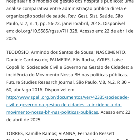
hospitalar e o modelo de gestão dos hospitais públicos: uma
análise comparativa entre administração pública direta e
organização social de saúde. Rev. Gest. Sist. Saúde, São
Paulo, v. 7, n. 1, pp. 56-72, janeiro/abril, 2018. Disponível
em: doi.org/10.5585/rgss.v7i1.328. Acesso em: 22 de abril de
2025.
TEODÓSIO, Armindo dos Santos de Sousa; NASCIMENTO,
Daniele Cardoso do; PALMEIRA, Elis Rocha; AYRES, Laise
Copolillo. Sociedade Civil e Governo na Gestão de Cidades: a
incidência do Movimento Nossa BH nas políticas públicas.
Future Studies Research Journal, São Paulo, V.8, N.2, P. 30 –
60, abr./ago 2016. Disponível em:
http://www.spell.org.br/documentos/ver/42335/sociedade-
civil-e-governo-na-gestao-de-cidades--a-incidencia-do-
movimento-nossa-bh-nas-politicas-publicas
. Acesso em: 22
de abril de 2025.
TORRES, Kamille Ramos; VIANNA, Fernando Ressetti