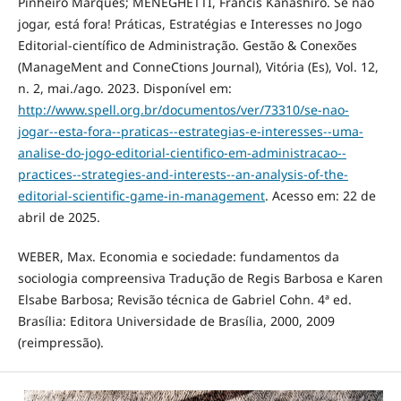
Pinheiro Marques; MENEGHETTI, Francis Kanashiro. Se não
jogar, está fora! Práticas, Estratégias e Interesses no Jogo
Editorial-científico de Administração. Gestão & Conexões
(ManageMent and ConneCtions Journal), Vitória (Es), Vol. 12,
n. 2, mai./ago. 2023. Disponível em:
http://www.spell.org.br/documentos/ver/73310/se-nao-
jogar--esta-fora--praticas--estrategias-e-interesses--uma-
analise-do-jogo-editorial-cientifico-em-administracao--
practices--strategies-and-interests--an-analysis-of-the-
editorial-scientific-game-in-management
. Acesso em: 22 de
abril de 2025.
WEBER, Max. Economia e sociedade: fundamentos da
sociologia compreensiva Tradução de Regis Barbosa e Karen
Elsabe Barbosa; Revisão técnica de Gabriel Cohn. 4ª ed.
Brasília: Editora Universidade de Brasília, 2000, 2009
(reimpressão).