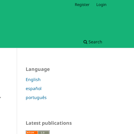
Register
Login
Search
Language
English
español
,
português
Latest publications