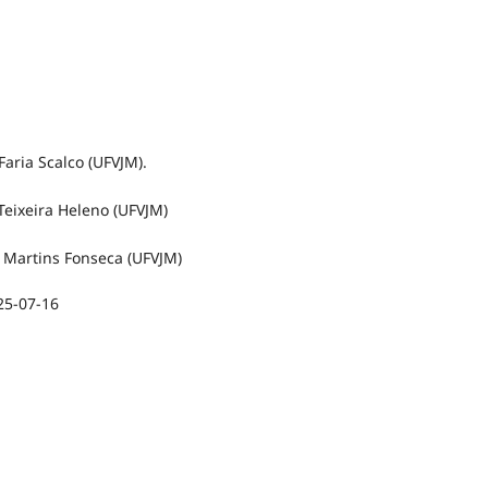
Faria Scalco (UFVJM).
Teixeira Heleno (UFVJM)
a Martins Fonseca (UFVJM)
25-07-16