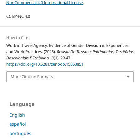
NonCommercial 4.0 International License
.
CC BY-NC 4.0
How to Cite
Work in Travel Agency: Evidence of Gender Division in Experiences
and Work Practices. (2025).
Revista De Turismo: Patrimônios, Territórios
Descoloniais E Trabalho
,
3
(1), 29-47.
https://doi.org/10.5281/zenodo.15863851
More Citation Formats
Language
English
español
português