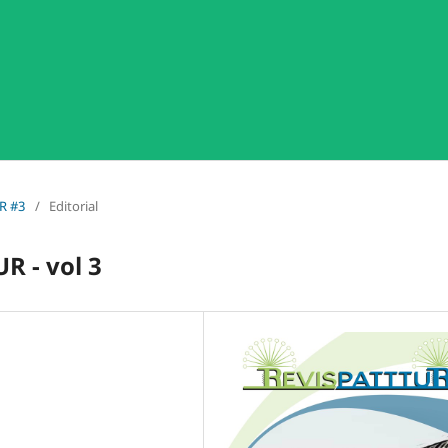
UR #3
/
Editorial
R - vol 3