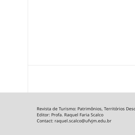
Revista de Turismo: Patrimônios, Territórios
Editor: Profa. Raquel Faria Scalco
Contact: raquel.scalco@ufvjm.edu.br