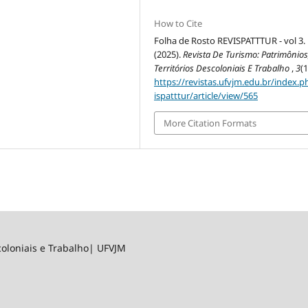
How to Cite
Folha de Rosto REVISPATTTUR - vol 3.
(2025).
Revista De Turismo: Patrimônios
Territórios Descoloniais E Trabalho
,
3
(1
https://revistas.ufvjm.edu.br/index.p
ispatttur/article/view/565
More Citation Formats
 Descoloniais e Trabalho| UFVJM