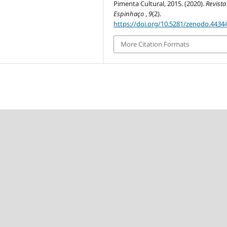
Pimenta Cultural, 2015. (2020).
Revista
Espinhaço
,
9
(2).
https://doi.org/10.5281/zenodo.4434
More Citation Formats