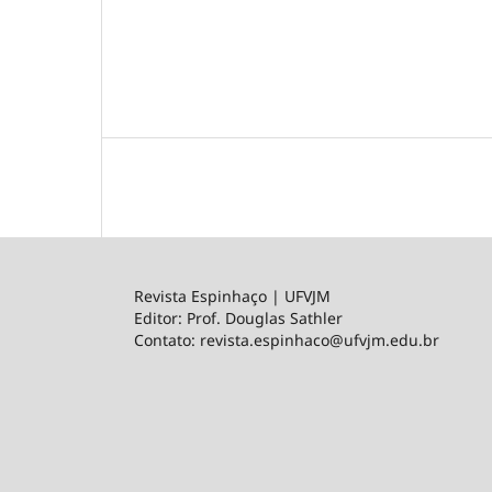
Revista Espinhaço | UFVJM
Editor: Prof. Douglas Sathler
Contato: revista.espinhaco@ufvjm.edu.br