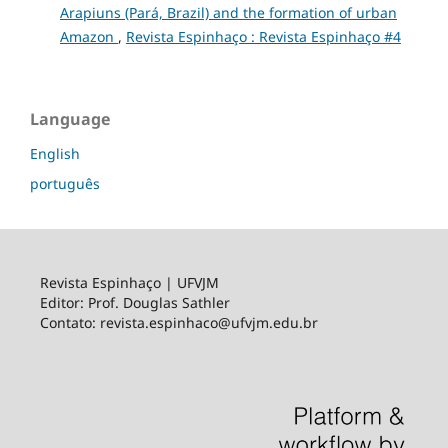
Arapiuns (Pará, Brazil) and the formation of urban
Amazon
,
Revista Espinhaço : Revista Espinhaço #4
Language
English
português
Revista Espinhaço | UFVJM
Editor: Prof. Douglas Sathler
Contato: revista.espinhaco@ufvjm.edu.br