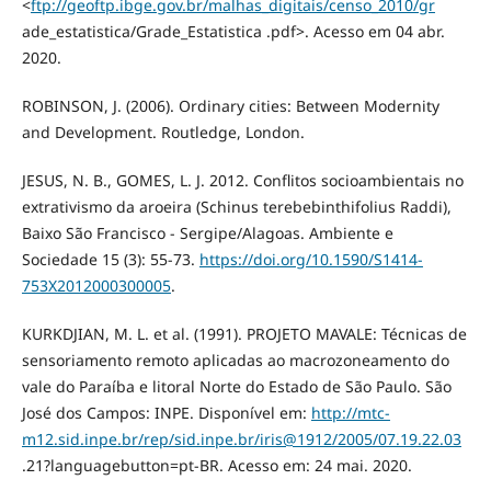
<
ftp://geoftp.ibge.gov.br/malhas_digitais/censo_2010/gr
ade_estatistica/Grade_Estatistica .pdf>. Acesso em 04 abr.
2020.
ROBINSON, J. (2006). Ordinary cities: Between Modernity
and Development. Routledge, London.
JESUS, N. B., GOMES, L. J. 2012. Conflitos socioambientais no
extrativismo da aroeira (Schinus terebebinthifolius Raddi),
Baixo São Francisco - Sergipe/Alagoas. Ambiente e
Sociedade 15 (3): 55-73.
https://doi.org/10.1590/S1414-
753X2012000300005
.
KURKDJIAN, M. L. et al. (1991). PROJETO MAVALE: Técnicas de
sensoriamento remoto aplicadas ao macrozoneamento do
vale do Paraíba e litoral Norte do Estado de São Paulo. São
José dos Campos: INPE. Disponível em:
http://mtc-
m12.sid.inpe.br/rep/sid.inpe.br/iris@1912/2005/07.19.22.03
.21?languagebutton=pt-BR. Acesso em: 24 mai. 2020.