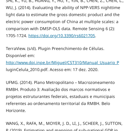
SHI, K., YU, B., HUANG, Y., HU, Y., YIN, B., CHEN, Z., CHEN, L.,
WU, J. (2014). Evaluating the ability of NPP-VIIRS nighttime
light data to estimate the gross domestic product and the
electric power consumption of China at multiple scales: a
comparison with DMSP-OLS data. Remote Sensing 6 (2):
1705-1724.
https://doi.org/10.3390/rs6021705
.
TerraView. (s/d). Plugin Preenchimento de Células.
Disponível em:
http://www.dpi.inpe.br/Miguel/CST310/Manual_Usuario_P
luginCelula_2010.pdf. Acesso em: 17 dez. 2020.
UFMG. (2014). Plano Metropolitano – Macrozoneamento
RMBH. Produto 3: Avaliação dos marcos normativos e
projetos estruturantes federais, estaduais e municipais
referentes ao ordenamento territorial da RMBH. Belo
Horizonte.
WANG, X., RAFA, M., MOYER, J. D., LI, J., SCHEER, J., SUTTON,
P. (2019). Estimation and mapping of sub-national GDP in