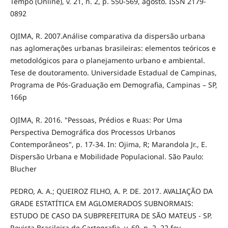
Tempo (Online), v. 21, n. 2, p. 550-569, agosto. ISSN 2179-
0892
OJIMA, R. 2007.Análise comparativa da dispersão urbana
nas aglomerações urbanas brasileiras: elementos teóricos e
metodológicos para o planejamento urbano e ambiental.
Tese de doutoramento. Universidade Estadual de Campinas,
Programa de Pós-Graduação em Demografia, Campinas – SP,
166p
OJIMA, R. 2016. "Pessoas, Prédios e Ruas: Por Uma
Perspectiva Demográfica dos Processos Urbanos
Contemporâneos", p. 17-34. In: Ojima, R; Marandola Jr., E.
Dispersão Urbana e Mobilidade Populacional. São Paulo:
Blucher
PEDRO, A. A.; QUEIROZ FILHO, A. P. DE. 2017. AVALIAÇÃO DA
GRADE ESTATÍTICA EM AGLOMERADOS SUBNORMAIS:
ESTUDO DE CASO DA SUBPREFEITURA DE SÃO MATEUS - SP.
Revista Brasileira de Cartografia, v. 69, n. 2, 22 fev.