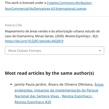
This work is licensed under a
Creative Commons Attribution-
NonCommercial-NoDerivatives 4.0 International License
.
How to Cite
Mapeamento de áreas verdes e da arborização urbana: estudo de
caso de Diamantina, Minas Gerais. (2020).
Revista Espinhaço
,
9
(2).
https://doi.org/10.5281/zenodo.4432819
More Citation Formats
Most read articles by the same author(s)
Jamila Paula Jardim, Álvaro de Oliveira D’Antona,
Áreas
protegidas: impactos da implementação do Parque
Nacional das Sempre-Vivas
,
Revista Espinhaço :
Revista Espinhaço #20