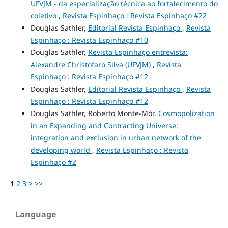
UFVJM - da especialização técnica ao fortalecimento do
coletivo
,
Revista Espinhaço : Revista Espinhaço #22
Douglas Sathler,
Editorial Revista Espinhaço
,
Revista
Espinhaço : Revista Espinhaço #10
Douglas Sathler,
Revista Espinhaço entrevista:
Alexandre Christofaro Silva (UFVJM)
,
Revista
Espinhaço : Revista Espinhaço #12
Douglas Sathler,
Editorial Revista Espinhaço
,
Revista
Espinhaço : Revista Espinhaço #12
Douglas Sathler, Roberto Monte-Mór,
Cosmopolization
in an Expanding and Contracting Universe:
integration and exclusion in urban network of the
developing world
,
Revista Espinhaço : Revista
Espinhaço #2
1
2
3
>
>>
Language