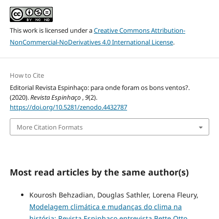
This work is licensed under a
Creative Commons Attribution-
NonCommercial-NoDerivatives 4.0 International License
.
How to Cite
Editorial Revista Espinhaço: para onde foram os bons ventos?.
(2020).
Revista Espinhaço
,
9
(2).
https://doi.org/10.5281/zenodo.4432787
More Citation Formats
Most read articles by the same author(s)
Kourosh Behzadian, Douglas Sathler, Lorena Fleury,
Modelagem climática e mudanças do clima na
história: Revista Espinhaço entrevista Bette Otto