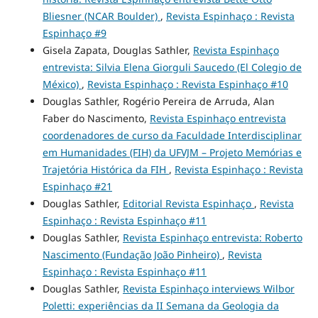
Bliesner (NCAR Boulder)
,
Revista Espinhaço : Revista
Espinhaço #9
Gisela Zapata, Douglas Sathler,
Revista Espinhaço
entrevista: Silvia Elena Giorguli Saucedo (El Colegio de
México)
,
Revista Espinhaço : Revista Espinhaço #10
Douglas Sathler, Rogério Pereira de Arruda, Alan
Faber do Nascimento,
Revista Espinhaço entrevista
coordenadores de curso da Faculdade Interdisciplinar
em Humanidades (FIH) da UFVJM – Projeto Memórias e
Trajetória Histórica da FIH
,
Revista Espinhaço : Revista
Espinhaço #21
Douglas Sathler,
Editorial Revista Espinhaço
,
Revista
Espinhaço : Revista Espinhaço #11
Douglas Sathler,
Revista Espinhaço entrevista: Roberto
Nascimento (Fundação João Pinheiro)
,
Revista
Espinhaço : Revista Espinhaço #11
Douglas Sathler,
Revista Espinhaço interviews Wilbor
Poletti: experiências da II Semana da Geologia da